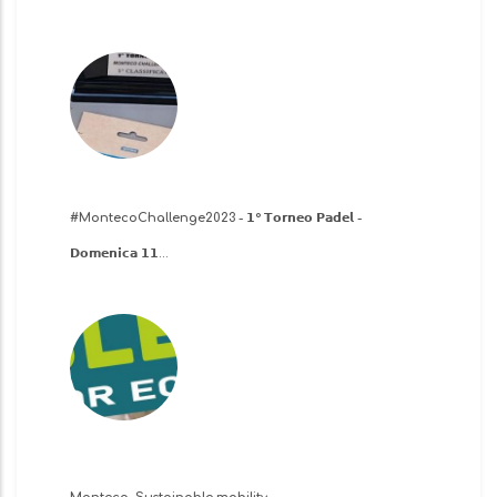
​#MontecoChallenge2023 - 𝟭° 𝗧𝗼𝗿𝗻𝗲𝗼 𝗣𝗮𝗱𝗲𝗹 -
𝗗𝗼𝗺𝗲𝗻𝗶𝗰𝗮 𝟭𝟭…