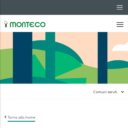
Salta
al
contenuto
principale
Comuni serviti
Torna alla home