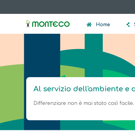
Salta
al
menumonteco
contenuto
Home
principale
Al servizio dell'ambiente e 
Differenziare non è mai stato così facile.