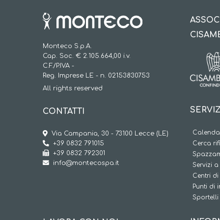
ASSOC
CISAM
Monteco S.p.A.
Cap. Soc. € 2.105.664,00 i.v.
C.F./P.IVA -
Reg. Imprese LE - n. 02153830753
All rights reserved
SERVIZ
CONTATTI
Calendar
Via Campania, 30 - 73100 Lecce (LE)
+39 0832 791015
Cerca rif
+39 0832 792301
Spazzam
info@montecospa.it
Servizi 
Centri di
Punti di 
Sportelli 