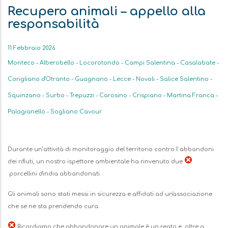
Recupero animali – appello alla
responsabilità
Data
11 Febbraio 2026
Monteco - Alberobello - Locorotondo - Campi Salentina - Casalabate -
Corigliano d'Otranto - Guagnano - Lecce - Novoli - Salice Salentino -
Squinzano - Surbo - Trepuzzi - Carosino - Crispiano - Martina Franca -
Palagianello - Sogliano Cavour
Descrizione
Durante un’attività di monitoraggio del territorio contro l' abbandoni
dei rifiuti, un nostro ispettore ambientale ha rinvenuto due
porcellini d'india abbandonati.
Gli animali sono stati messi in sicurezza e affidati ad un'associazione
che se ne sta prendendo cura.
Ricordiamo che abbandonare un animale è un reato e, oltre a