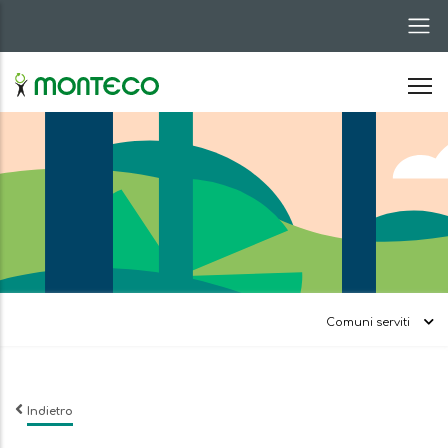
Salta
al
contenuto
principale
Comuni serviti
Indietro