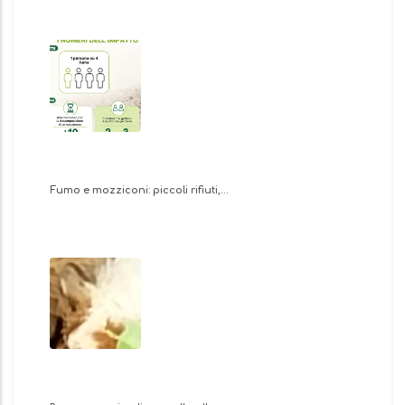
Fumo e mozziconi: piccoli rifiuti,…