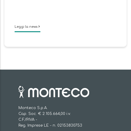
Leggi la news
Monteco S.p.A.
Cap. Soc. € 2.105.664,00 i.v.
C.F./P.IVA -
Reg. Imprese LE - n. 02153830753