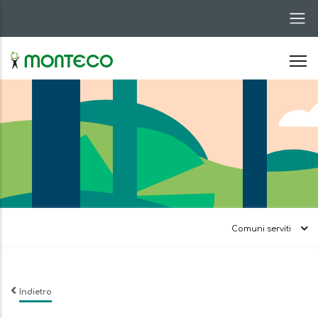
Salta
al
contenuto
principale
Comuni serviti
Indietro