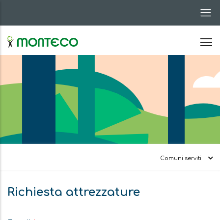
Salta
al
contenuto
principale
Comuni serviti
Avviso
Richiesta attrezzature